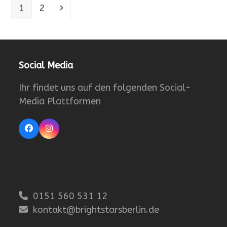
Seite
Seite
Vorwärts
1
2
Social Media
Ihr findet uns auf den folgenden Social-
Media Plattformen
Facebook
Instagram
0151 560 531 12
kontakt@brightstarsberlin.de