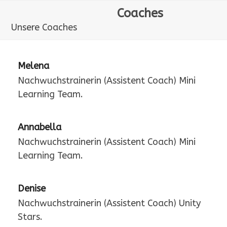
Skip
Open
Close
Bright Stars Berlin
Coaches
to
mobile
mobile
Unsere Coaches
content
menu
menu
Melena
Nachwuchstrainerin (Assistent Coach) Mini
Learning Team.
Annabella
Nachwuchstrainerin (Assistent Coach) Mini
Learning Team.
Denise
Nachwuchstrainerin (Assistent Coach) Unity
Stars.